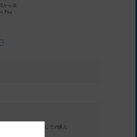
1点から送
 Pay・
ト
つトクトクモールを経由しての購入