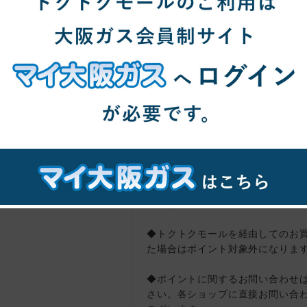
【ポイント対象外】
・お店へ取置き・取寄せした場合
・代引きでの購入
・トクトクモールを経由する前に
入
※必ずトクトクモールを経由しシ
加・購入をおこなってください。
・未入金、返品、キャンセル（ク
不備など
◆ショップページに遷移する直前
ポイント対象外になります。
※直前にトクトクモール各ショッ
タンをクリックしてください。
◆トクトクモールを経由してのお
た場合はポイント対象外になりま
◆ポイントに関するお問い合わせ
さい。各ショップに直接お問い合