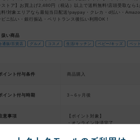
ンストア】お買上げ2,480円（税込）以上で送料無料!店頭受取なら
料!対象エリアなら最短当日配送!paypay・クレカ・d払い・Amazon
ンビニ払い・銀行振込・ベリトランス後払い利用OK！
り扱い商品
合通販/百貨店
グルメ
コスメ
生活/キッチン
ベビー/キッズ
ペッ
ポイント付与条件
商品購入
ポイント付与時期
3～6ヶ月後
注意事項
【ポイント対象】
・オンライン決済完了
・複数回注文される場合は1回ず