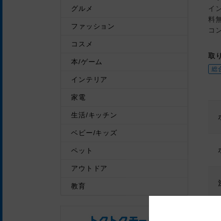
イ
グルメ
料無
ファッション
コ
コスメ
取
本/ゲーム
総
インテリア
家電
生活/キッチン
ベビー/キッズ
ペット
アウトドア
教育