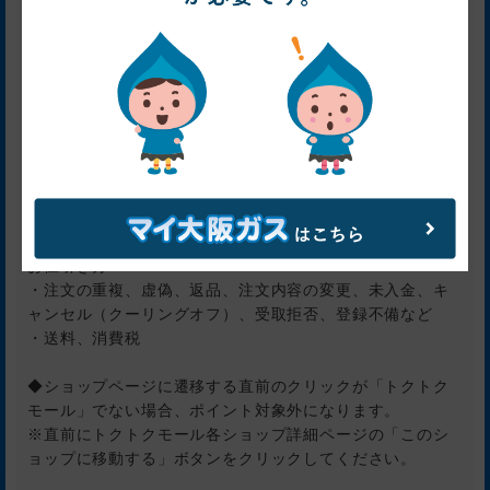
※トクトクモールを経由後24時間以内に購入を行ってくだ
さい。
・DHCの公式アプリ経由の注文
・定期便の2回目以降の購入分
・定期同梱サービスを利用した注文
・同一のDHC会員番号にて月間20万円を超える注文
※前月25日～当月24日の間に出荷されたご注文の決済額
累計。
※ポイント付与の対象外の注文、送料、消費税も含む。
・医薬品、通信講座
・「一括割引」「ランク割引」「クーポン割引」等による
お値引き分
・注文の重複、虚偽、返品、注文内容の変更、未入金、キ
ャンセル（クーリングオフ）、受取拒否、登録不備など
・送料、消費税
◆ショップページに遷移する直前のクリックが「トクトク
モール」でない場合、ポイント対象外になります。
※直前にトクトクモール各ショップ詳細ページの「このシ
ョップに移動する」ボタンをクリックしてください。