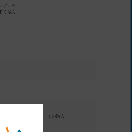
ケア、ヘ
多く取り
つトクトクモールを経由しての購入