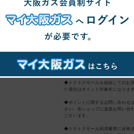
・トクトクモールを経由する前に
入
※必ずトクトクモールを経由しシ
加・購入をおこなってください。
・注文の重複、虚偽、返品、未入
・送料、消費税
◆ショップページに遷移する直前
ポイント対象外になります。
※直前にトクトクモール各ショッ
タンをクリックしてください。
◆トクトクモールを経由してのお
た場合はポイント対象外になりま
◆ポイントに関するお問い合わせ
さい。各ショップに直接お問い合
ございます。
◆トクトクモール利用履歴に反映