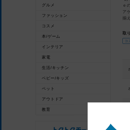
グルメ
ｅ
ア
ファッション
揃
コスメ
取
本/ゲーム
コ
インテリア
家電
生活/キッチン
ベビー/キッズ
ペット
アウトドア
教育