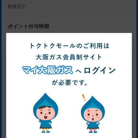
利用完了
ポイント付与時期
3～6ヶ月後
注意事項
【ポイント付与対象】
・WEB予約後、480日以内の宿泊完了
・複数回注文される場合は1回ずつトクトクモールを経由し
ての購入
【ポイント付与対象外】
・アプリ経由の予約
・ご注文の重複、虚偽、いたずら、登録不備、キャンセ
ル、クーリングオフ、不適切と判断された利用。