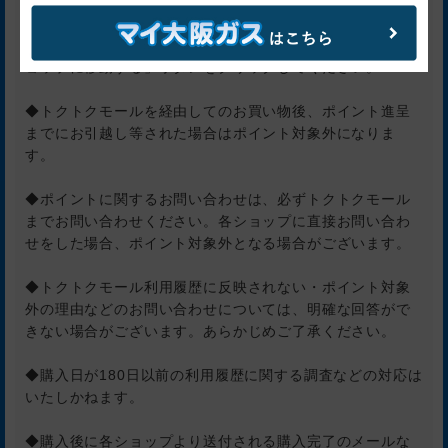
◆ショップページに遷移する直前のクリックが「トクトク
モール」でない場合、ポイント対象外になります。
※直前にトクトクモール各ショップ詳細ページの「このシ
ョップに移動する」ボタンをクリックしてください。
◆トクトクモールを経由してのお買い物後、ポイント進呈
までにお引越し等された場合はポイント対象外になりま
す。
◆ポイントに関するお問い合わせは、必ずトクトクモール
までお問い合わせください。各ショップに直接お問い合わ
せをした場合、ポイント対象外となる場合がございます。
◆トクトクモール利用履歴に反映されない・ポイント対象
外の理由などのお問い合わせについては、明確な回答がで
きない場合がございます。あらかじめご了承ください。
◆購入日が180日以前の利用履歴に関する調査などの対応は
いたしかねます。
◆購入後に各ショップより送付される購入完了のメールな