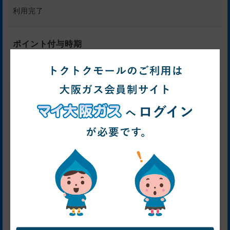
利用完了
ポイント付与時期
3～6ヶ月後
注意事項
【ポイント付与対象】
・WEB予約後、480日以内の宿泊完了
・複数回注文される場合は1回ずつトクトクモールを経由し
ての購入
【ポイント付与対象外】
・ご注文の重複、虚偽、いたずら、登録不備、キャンセ
ル、クーリングオフ、不適切と判断された利用。
◆ショップページに遷移する直前のクリックが「トクトク