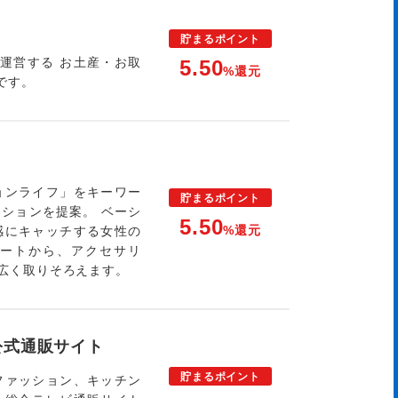
貯まる
ポイント
が運営する お土産・お取
5.50
%還元
です。
ョンライフ」をキーワー
貯まる
ポイント
ションを提案。 ベーシ
5.50
%還元
感にキャッチする女性の
ートから、アクセサリ
広く取りそろえます。
公式通販サイト
貯まる
ポイント
ファッション、キッチン