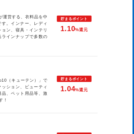
）が運営する、衣料品を中
貯まる
ポイント
です。インナー、レディ
1.10
%還元
ション、寝具・インテリ
品ラインナップで多数の
貯まる
ポイント
o10（キューテン）」で
ァッション、ビューティ
1.04
%還元
用品、ペット用品等、激
す！