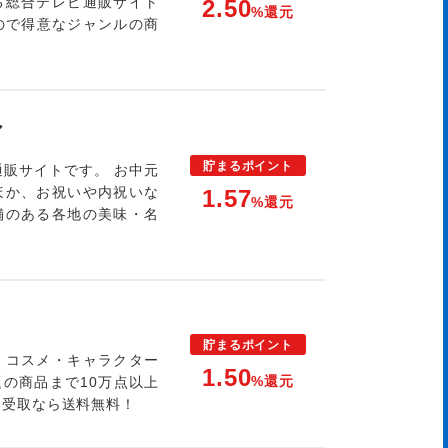
る総合テレビ通販サイト
2.50
%還元
なので得意なジャンルの商
ア
貯まる
ポイント
通販サイトです。 お中元
ほか、お祝いや内祝いな
1.57
%還元
舗のある各地の美味・名
貯まる
ポイント
・コスメ・キャラクター
1.50
%還元
の商品まで10万点以上
ン受取なら送料無料！