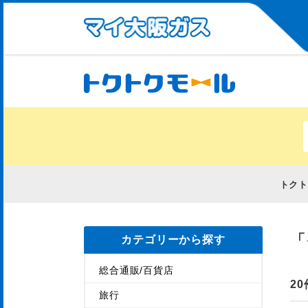
トク
「
カテゴリーから探す
総合通販/百貨店
20
旅行