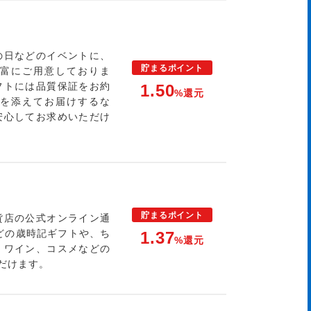
の日などのイベントに、
貯まる
ポイント
富にご用意しておりま
フトには品質保証をお約
1.50
%還元
を添えてお届けするな
安心してお求めいただけ
貯まる
ポイント
貨店の公式オンライン通
どの歳時記ギフトや、ち
1.37
%還元
、ワイン、コスメなどの
だけます。