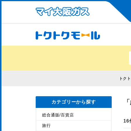
トク
「
カテゴリーから探す
総合通販/百貨店
16
旅行