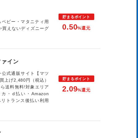
貯まる
ポイント
らベビー・マタニティ用
0.50
%還元
か買えないディズニーグ
ファイン
ン公式通販サイト【マツ
貯まる
ポイント
上げ2,480円（税込）
から送料無料!対象エリア
2.09
%還元
カ・d払い・Amazon
ベリトランス後払い利用
ア