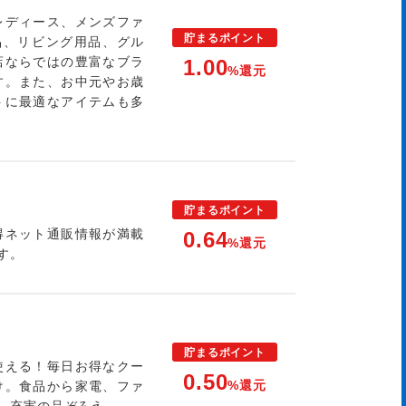
レディース、メンズファ
貯まる
ポイント
品、リビング用品、グル
店ならではの豊富なブラ
1.00
%還元
す。また、お中元やお歳
トに最適なアイテムも多
貯まる
ポイント
得ネット通販情報が満載
0.64
%還元
す。
貯まる
ポイント
使える！毎日お得なクー
0.50
%還元
け。食品から家電、ファ